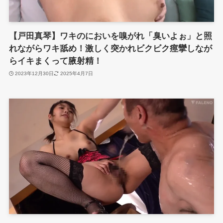
【戸田真琴】ワキのにおいを嗅がれ「臭いよぉ」と照
れながらワキ舐め！激しく突かれビクビク痙攣しなが
らイキまくって腋射精！
2023年12月30日
2025年4月7日