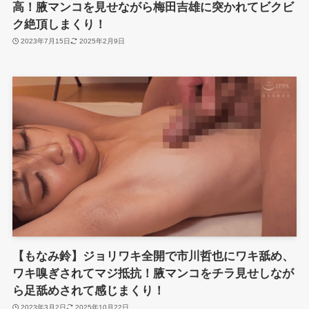
高！腋マンコを見せながら梅田吉雄に突かれてビクビ
ク絶頂しまくり！
2023年7月15日
2025年2月9日
【もなみ鈴】ジョリワキ全開で市川哲也にワキ舐め、
ワキ嗅ぎされてマジ抵抗！腋マンコをチラ見せしなが
ら足舐めされて感じまくり！
2023年3月2日
2025年10月22日