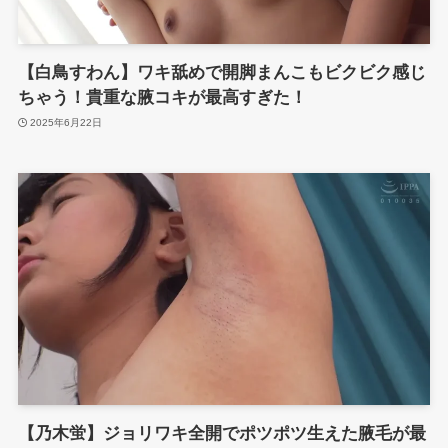
【白鳥すわん】ワキ舐めで開脚まんこもビクビク感じ
ちゃう！貴重な腋コキが最高すぎた！
2025年6月22日
【乃木蛍】ジョリワキ全開でポツポツ生えた腋毛が最