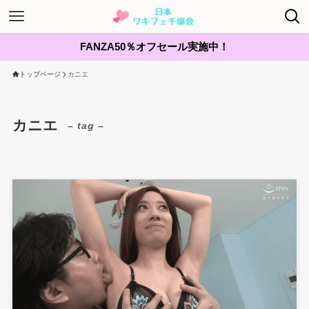
FANZA50％オフセール実施中！
トップページ
カニエ
カニエ
– tag –